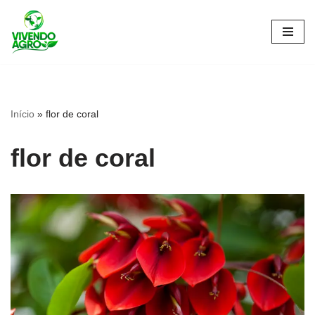
Pular
para
o
conteúdo
Início
»
flor de coral
flor de coral