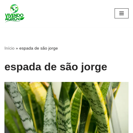
Pular
para
o
conteúdo
Início
»
espada de são jorge
espada de são jorge