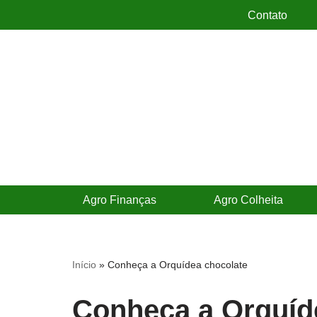
Contato
Pular
para
o
conteúdo
Agro Finanças
Agro Colheita
Início
»
Conheça a Orquídea chocolate
Conheça a Orquíd