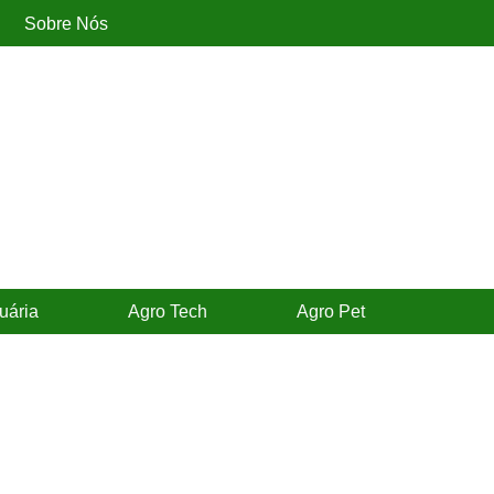
Sobre Nós
uária
Agro Tech
Agro Pet