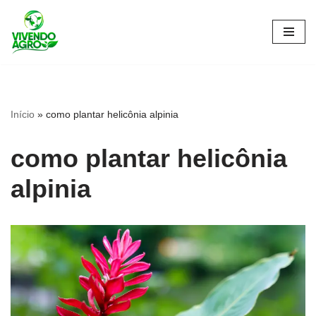
Pular
para
o
conteúdo
Início
»
como plantar helicônia alpinia
como plantar helicônia
alpinia