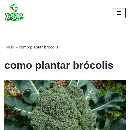
Pular
para
o
conteúdo
Início
»
como plantar brócolis
como plantar brócolis