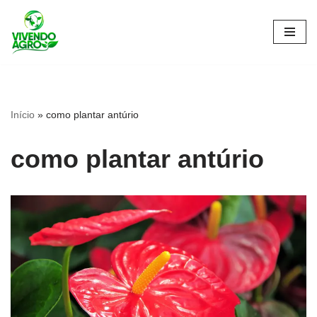
Pular
para
o
conteúdo
Início
»
como plantar antúrio
como plantar antúrio