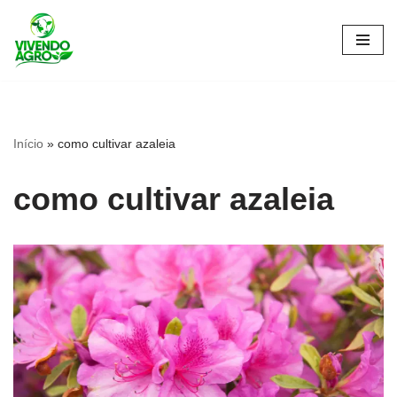
Pular
para
o
conteúdo
Início
»
como cultivar azaleia
como cultivar azaleia