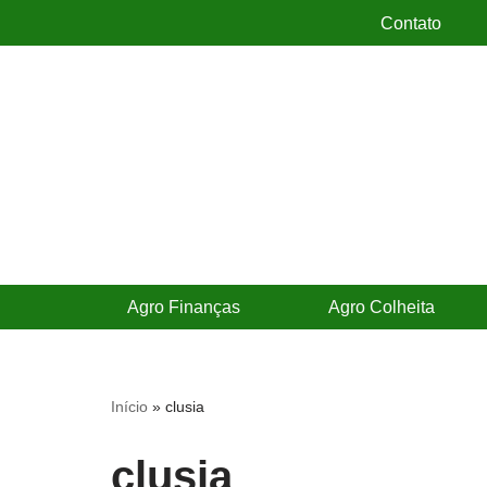
Contato
Pular
para
o
conteúdo
Agro Finanças
Agro Colheita
Início
»
clusia
clusia