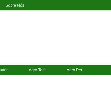
Sobre Nós
uária
Agro Tech
Agro Pet