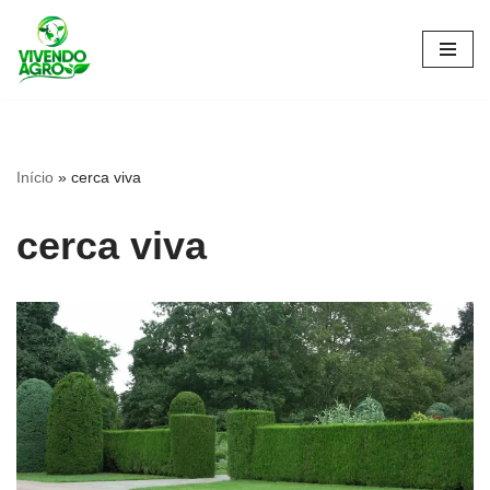
Pular
para
o
conteúdo
Início
»
cerca viva
cerca viva