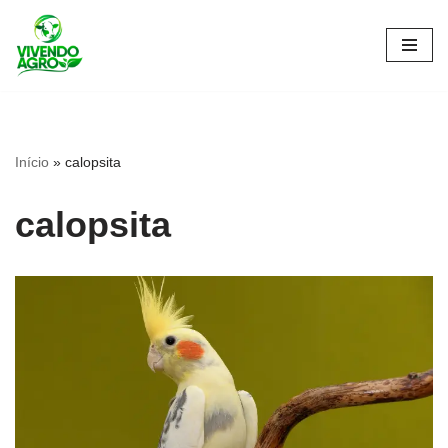
Pular
para
o
conteúdo
Início
»
calopsita
calopsita