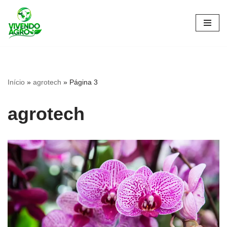
Pular
para
o
conteúdo
Início
»
agrotech
»
Página 3
agrotech