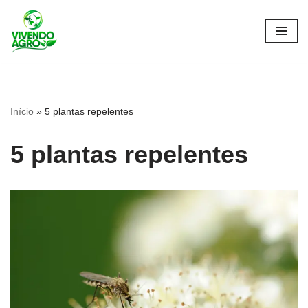
Pular
para
o
conteúdo
Início
»
5 plantas repelentes
5 plantas repelentes