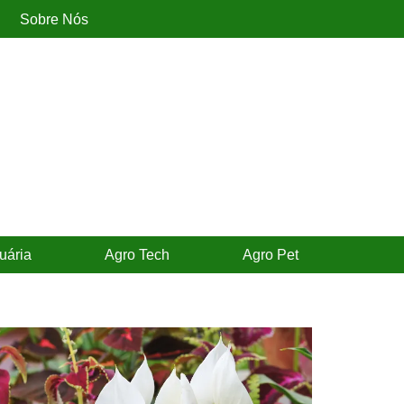
Sobre Nós
uária
Agro Tech
Agro Pet