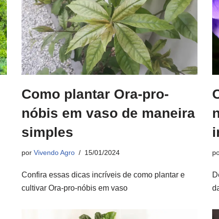
é
Como plantar Ora-pro-
nóbis em vaso de maneira
simples
i
por
Vivendo Agro
15/01/2024
p
Confira essas dicas incríveis de como plantar e
D
cultivar Ora-pro-nóbis em vaso
da